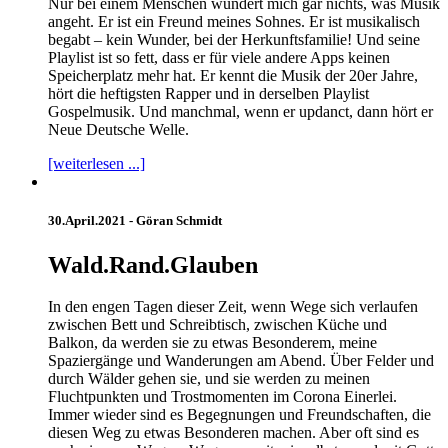
Nur bei einem Menschen wundert mich gar nichts, was Musik
angeht. Er ist ein Freund meines Sohnes. Er ist musikalisch
begabt – kein Wunder, bei der Herkunftsfamilie! Und seine
Playlist ist so fett, dass er für viele andere Apps keinen
Speicherplatz mehr hat. Er kennt die Musik der 20er Jahre,
hört die heftigsten Rapper und in derselben Playlist
Gospelmusik. Und manchmal, wenn er updanct, dann hört er
Neue Deutsche Welle.
[weiterlesen ...]
30.April.2021 -
Göran Schmidt
Wald.Rand.Glauben
In den engen Tagen dieser Zeit, wenn Wege sich verlaufen
zwischen Bett und Schreibtisch, zwischen Küche und
Balkon, da werden sie zu etwas Besonderem, meine
Spaziergänge und Wanderungen am Abend. Über Felder und
durch Wälder gehen sie, und sie werden zu meinen
Fluchtpunkten und Trostmomenten im Corona Einerlei.
Immer wieder sind es Begegnungen und Freundschaften, die
diesen Weg zu etwas Besonderen machen. Aber oft sind es