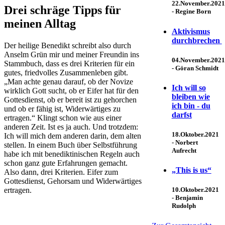
22.November.2021
Drei schräge Tipps für
-
Regine Born
meinen Alltag
Aktivismus
durchbrechen
Der heilige Benedikt schreibt also durch
Anselm Grün mir und meiner Freundin ins
04.November.2021
Stammbuch, dass es drei Kriterien für ein
-
Göran Schmidt
gutes, friedvolles Zusammenleben gibt.
„Man achte genau darauf, ob der Novize
Ich will so
wirklich Gott sucht, ob er Eifer hat für den
bleiben wie
Gottesdienst, ob er bereit ist zu gehorchen
ich bin - du
und ob er fähig ist, Widerwärtiges zu
darfst
ertragen.“ Klingt schon wie aus einer
anderen Zeit. Ist es ja auch. Und trotzdem:
18.Oktober.2021
Ich will mich dem anderen darin, dem alten
-
Norbert
stellen. In einem Buch über Selbstführung
Aufrecht
habe ich mit benediktinischen Regeln auch
schon ganz gute Erfahrungen gemacht.
„This is us“
Also dann, drei Kriterien. Eifer zum
Gottesdienst, Gehorsam und Widerwärtiges
ertragen.
10.Oktober.2021
-
Benjamin
Rudolph