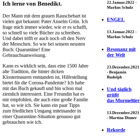
22.Januar.2022 -
Ich lerne von Benedikt.
Markus Schulz
Der Mann mit dem grauen Rauschebart ist
ENGEL
vielen gut bekannt: Pater Anselm Grün. Ich
frage mich immer wieder, wie er es schafft,
13.Januar.2022 -
so schnell so viele Bücher zu schreiben.
Markus Schulz
Und dabei trifft er auch noch oft den Nerv
der Menschen. So wie bei seinem neusten
Resonanz mit
Buch: Quarantäne! Eine
der Welt
Gebrauchsanweisung.
Kann es wirklich sein, dass eine 1500 Jahre
23.Dezember.2021
alte Tradition, die hinter dicken
-
Benjamin
Klostermauern entstanden ist, Hilfestellung
Rudolph
bietet für die Corona-Pandemie? Ich habe
mir das Buch gekauft und bin schon mal
Und täglich
ziemlich interessiert. Eine Freundin hat es
grüßt
mir empfohlen, die auch eine große Familie
das Murmeltie
hat, so wie ich. Sie kann ein paar Tipps
zum friedlichen Umgang miteinander in
13.Dezember.2021
einer Quarantäne-Situation genauso gut
-
Martina Dinner
gebrauchen wie ich.
Rekorde